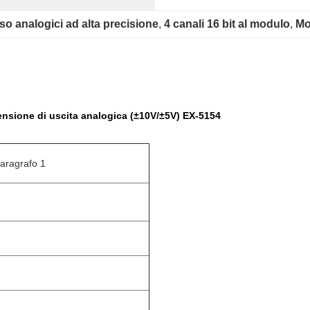
sso analogici ad alta precisione
, 
4 canali 16 bit al modulo
, 
Mo
 tensione di uscita analogica (±10V/±5V) EX-5154
 paragrafo 1