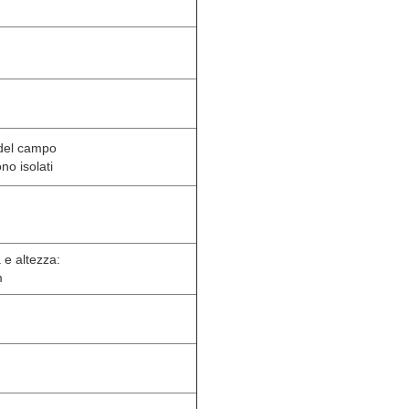
 del campo
ono isolati
e altezza:
m