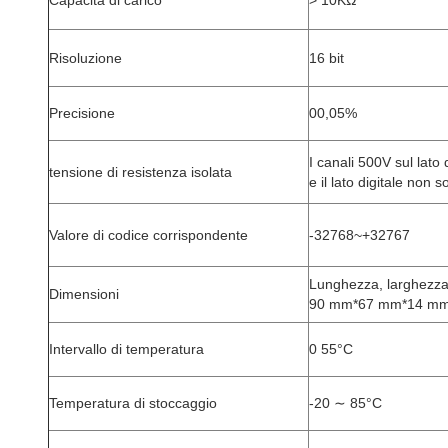
Capacità di carico
> 10KΩ
Risoluzione
16 bit
Precisione
00,05%
I canali 500V sul lato
tensione di resistenza isolata
e il lato digitale non s
Valore di codice corrispondente
-32768~+32767
Lunghezza, larghezza 
Dimensioni
90 mm*67 mm*14 m
Intervallo di temperatura
0 55°C
Temperatura di stoccaggio
-20 ∼ 85°C