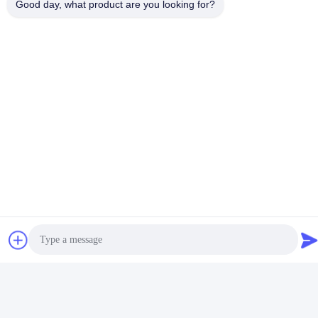
Good day, what product are you looking for?
Social media
Contatto rapido
Telefono
+86-180-6120-9532
Email
contact@njdecowell.com
Indirizzo
Edificio 13, Ruichuang Intelligent Manufacturing Park, n. 19
Lanxin Road, distretto di Pukou, Nanchino