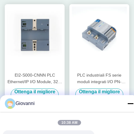
EI2-S000-CNNN PLC
PLC industriali FS serie
Ethernet/IP I/O Module, 32DI
moduli integrati I/O PN-
Input bidirezionale,
HH00-C0NN per una
Ottenga il migliore
Ottenga il migliore
certificato RoHS,
maggiore produttività
prezzo
prezzo
automazione industriale
Giovanni
10:38 AM