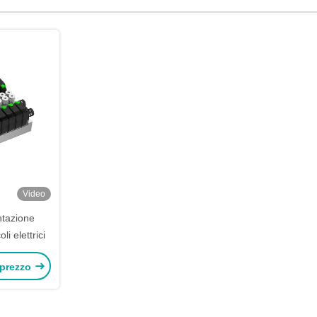
Video
ntazione
i elettrici
 prezzo